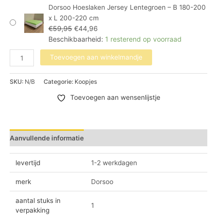
Dorsoo Hoeslaken Jersey Lentegroen – B 180-200
x L 200-220 cm
€
59,95
€
44,96
Beschikbaarheid:
1 resterend op voorraad
Toevoegen aan winkelmandje
SKU:
N/B
Categorie:
Koopjes
Toevoegen aan wensenlijstje
Aanvullende informatie
Beoordelingen (0)
levertijd
1-2 werkdagen
merk
Dorsoo
aantal stuks in
1
verpakking