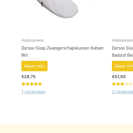
Hulpkussens
Hulpkussen
Dorsoo Sloop Zwangerschapskussen Katoen
Dorsoo Slo
Wit
Badstof Be
Meer info
Meer inf
€
28,75
€
51,50
Gewaardeerd
1
Gewaardeerd
2
1 recensies
2 recensi
5.00
3.00
op 5
op 5
gebaseerd
gebaseerd
op
klant
op
waardering
klant
waarderinge