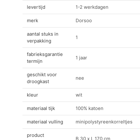
levertijd
1-2 werkdagen
merk
Dorsoo
aantal stuks in
1
verpakking
fabrieksgarantie
1 jaar
termijn
geschikt voor
nee
droogkast
kleur
wit
materiaal tijk
100% katoen
materiaal vulling
minipolystyreenkorreltjes
product
B 30 x L 170 cm