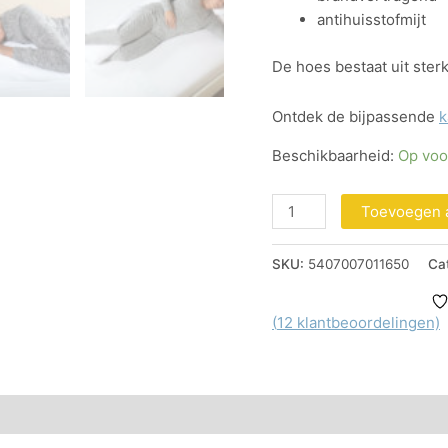
antihuisstofmijt
De hoes bestaat uit sterk
Ontdek de bijpassende
k
Beschikbaarheid:
Op voo
Toevoegen 
SKU:
5407007011650
Ca
(
12
klantbeoordelingen)