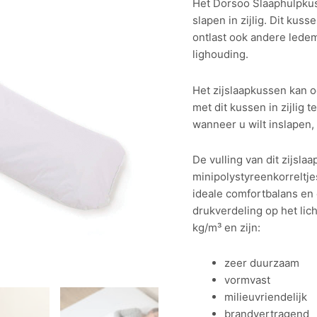
Het Dorsoo Slaaphulpkus
op
klant
slapen in zijlig. Dit ku
waarderingen
ontlast ook andere lede
lighouding.
Het zijslaapkussen kan o
met dit kussen in zijlig
wanneer u wilt inslapen, 
De vulling van dit zijsla
minipolystyreenkorreltje
ideale comfortbalans en 
drukverdeling op het lic
kg/m³ en zijn:
zeer duurzaam
vormvast
milieuvriendelijk
brandvertragend