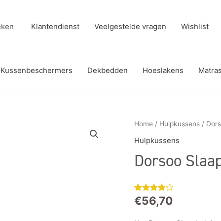
eken
Klantendienst
Veelgestelde vragen
Wishlist
Kussenbeschermers
Dekbedden
Hoeslakens
Matra
Dorsoo
Home
/
Hulpkussens
/ Dors
Slaaphulpkussen
Hulpkussens
Zijslaper
Dorsoo Slaap
aantal
€
56,70
Gewaardeerd
12
3.92
op
5
gebaseerd