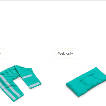
y
Web only