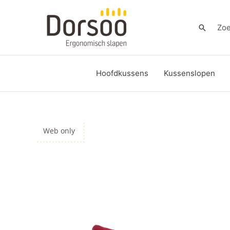
Ga
naar
Zoeken
Zo
de
inhoud
Hoofdkussens
Kussenslopen
Web only