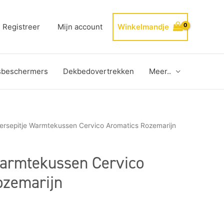
Registreer
Mijn account
Winkelmandje
sbeschermers
Dekbedovertrekken
Meer..
ersepitje Warmtekussen Cervico Aromatics Rozemarijn
Warmtekussen Cervico
ozemarijn