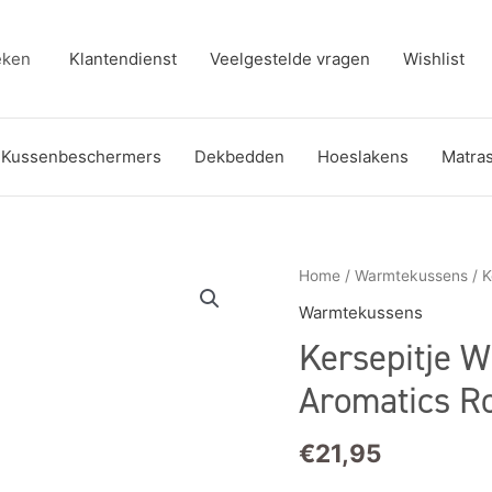
eken
Klantendienst
Veelgestelde vragen
Wishlist
Kussenbeschermers
Dekbedden
Hoeslakens
Matra
Kersepitje
Home
/
Warmtekussens
/ K
Warmtekussen
Warmtekussens
Cervico
Kersepitje 
Aromatics
Rozemarijn
Aromatics R
aantal
€
21,95