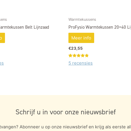
sens
Warmtekussens
armtekussen Belt Lijnzaad
ProFysio Warmtekussen 20×40 Li
o
Meer info
€
23,55
Gewaardeerd
5
es
5 recensies
4.80
op 5
gebaseerd
op
klant
n
waarderingen
Schrijf u in voor onze nieuwsbrief
tvangen? Abonneer u op onze nieuwsbrief en krijg als eerste all