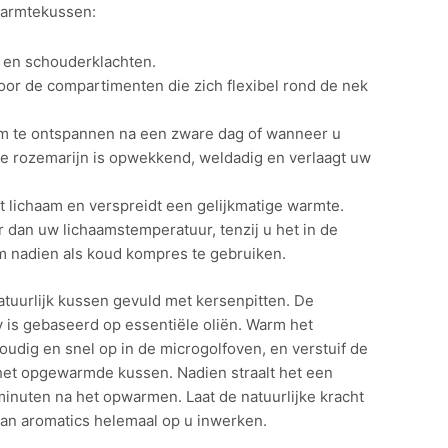
warmtekussen:
- en schouderklachten.
 door de compartimenten die zich flexibel rond de nek
m te ontspannen na een zware dag of wanneer u
e rozemarijn is opwekkend, weldadig en verlaagt uw
t lichaam en verspreidt een gelijkmatige warmte.
 dan uw lichaamstemperatuur, tenzij u het in de
om nadien als koud kompres te gebruiken.
atuurlijk kussen gevuld met kersenpitten. De
 is gebaseerd op essentiële oliën. Warm het
udig en snel op in de microgolfoven, en verstuif de
het opgewarmde kussen. Nadien straalt het een
 minuten na het opwarmen. Laat de natuurlijke kracht
van aromatics helemaal op u inwerken.