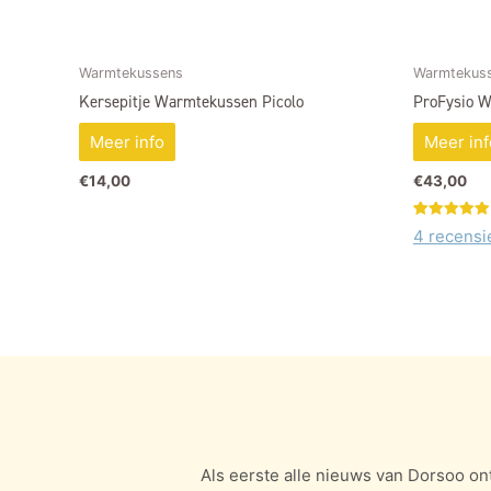
Warmtekussens
Warmtekus
Kersepitje Warmtekussen Picolo
ProFysio W
Meer info
Meer inf
€
14,00
€
43,00
Gewaardeerd
3
4 recensi
5.00
op 5
gebaseerd
op
klant
waarderinge
Als eerste alle nieuws van Dorsoo on