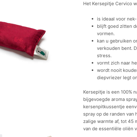
Het Kersepitje Cervico 
is ideaal voor nek
blijft goed zitten
vormen.
kan u gebruiken o
verkouden bent. D
stress.
vormt zich naar he
wordt nooit kouder
diepvriezer legt 
Kersepitje is een 100% n
bijgevoegde aroma spray
kersenpitkussentje eenvo
spray op de randen van 
zalige warmte af, tot 45
van de essentiële oliën 