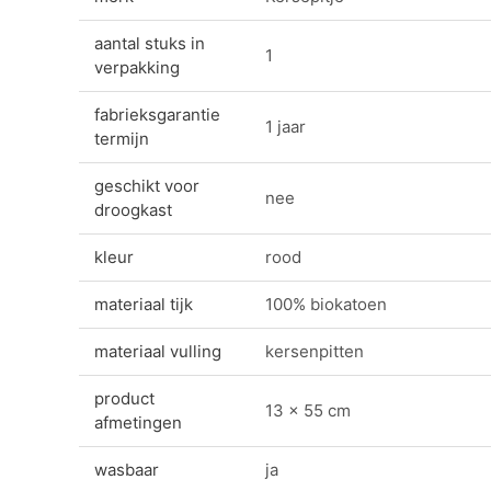
aantal stuks in
1
verpakking
fabrieksgarantie
1 jaar
termijn
geschikt voor
nee
droogkast
kleur
rood
materiaal tijk
100% biokatoen
materiaal vulling
kersenpitten
product
13 x 55 cm
afmetingen
wasbaar
ja