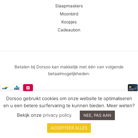
Slaapmaskers
Moonbird
Koopjes
Cadeaubon
Betalen bij Dorsoo kan makkelijk met één van volgende
betaalmogelijkheden:
Dorsoo gebruikt cookies om onze website te optimaliseren
Algemene Voorwaarden
en u een betere surfervaring te kunnen bieden. Meer weten?
Copyright © 2026 Dorsoo International bv - Ondernemingsnummer
Bekijk onze
privacy policy.
NEE, PAS AAN
BE 0475.165.683
ACCEPTEER ALLES