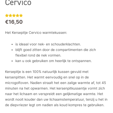
Cervico
€
16,50
Gewaardeerd
4
4.75
op 5
gebaseerd
op
klant
Het Kersepitje Cervico warmtekussen:
waarderingen
is ideaal voor nek- en schouderklachten.
blijft goed zitten door de compartimenten die zich
flexibel rond de nek vormen.
kan u ook gebruiken om heerlijk te ontspannen.
Kersepitje is een 100% natuurlijk kussen gevuld met
kersenpitten. Het warmt eenvoudig en snel op in de
microgolfoven. Nadien straalt het een zalige warmte af, tot 45
minuten na het opwarmen. Het kersenpitkussentje vormt zich
naar het lichaam en verspreidt een gelijkmatige warmte. Het
wordt nooit kouder dan uw lichaamstemperatuur, tenzij u het in
de diepvriezer legt om nadien als koud kompres te gebruiken.