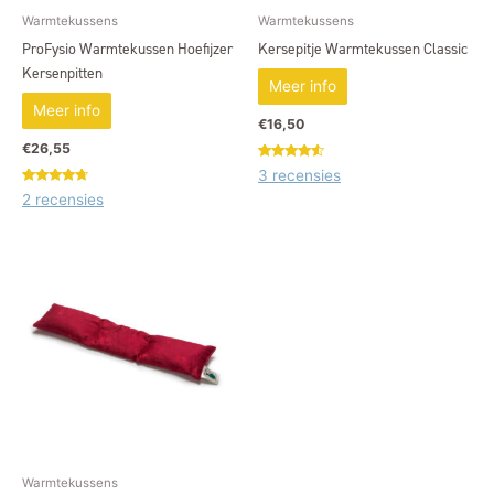
Warmtekussens
Warmtekussens
ProFysio Warmtekussen Hoefijzer
Kersepitje Warmtekussen Classic
Kersenpitten
Meer info
Meer info
€
16,50
€
26,55
Gewaardeerd
3
3 recensies
4.33
Gewaardeerd
2
op 5
2 recensies
4.50
gebaseerd
op 5
op
klant
gebaseerd
waarderingen
op
klant
waarderingen
Warmtekussens