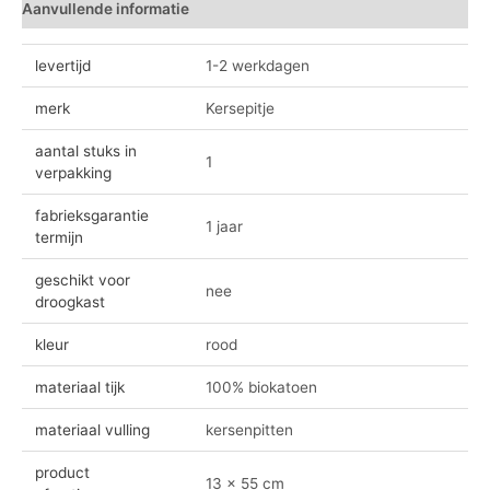
Aanvullende informatie
Beoordelingen (0)
levertijd
1-2 werkdagen
merk
Kersepitje
aantal stuks in
1
verpakking
fabrieksgarantie
1 jaar
termijn
geschikt voor
nee
droogkast
kleur
rood
materiaal tijk
100% biokatoen
materiaal vulling
kersenpitten
product
13 x 55 cm