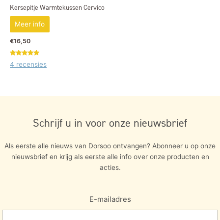
Kersepitje Warmtekussen Cervico
Meer info
€
16,50
Gewaardeerd
4
4 recensies
4.75
op 5
gebaseerd
op
klant
waarderingen
Schrijf u in voor onze nieuwsbrief
Als eerste alle nieuws van Dorsoo ontvangen? Abonneer u op onze
nieuwsbrief en krijg als eerste alle info over onze producten en
acties.
E-mailadres